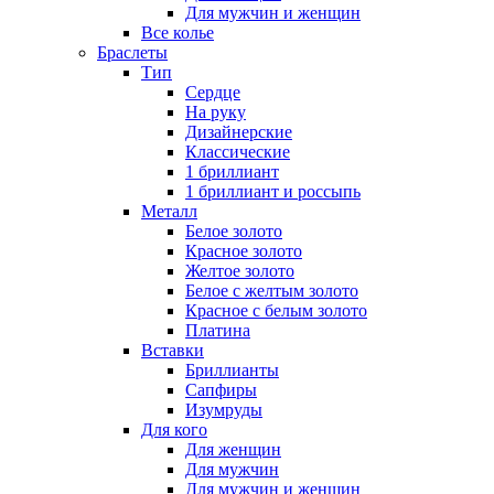
Для мужчин и женщин
Все колье
Браслеты
Тип
Сердце
На руку
Дизайнерские
Классические
1 бриллиант
1 бриллиант и россыпь
Металл
Белое золото
Красное золото
Желтое золото
Белое с желтым золото
Красное с белым золото
Платина
Вставки
Бриллианты
Сапфиры
Изумруды
Для кого
Для женщин
Для мужчин
Для мужчин и женщин