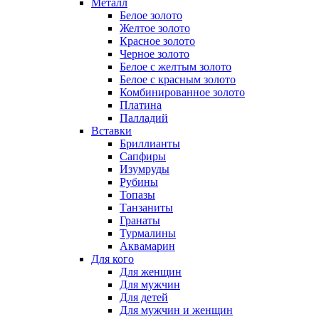
Металл
Белое золото
Желтое золото
Красное золото
Черное золото
Белое с желтым золото
Белое с красным золото
Комбинированное золото
Платина
Палладий
Вставки
Бриллианты
Сапфиры
Изумруды
Рубины
Топазы
Танзаниты
Гранаты
Турмалины
Аквамарин
Для кого
Для женщин
Для мужчин
Для детей
Для мужчин и женщин