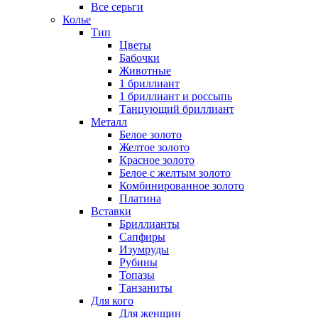
Все серьги
Колье
Тип
Цветы
Бабочки
Животные
1 бриллиант
1 бриллиант и россыпь
Танцующий бриллиант
Металл
Белое золото
Желтое золото
Красное золото
Белое с желтым золото
Комбинированное золото
Платина
Вставки
Бриллианты
Сапфиры
Изумруды
Рубины
Топазы
Танзаниты
Для кого
Для женщин