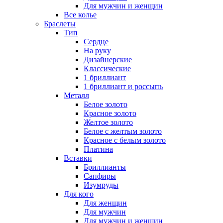
Для мужчин и женщин
Все колье
Браслеты
Тип
Сердце
На руку
Дизайнерские
Классические
1 бриллиант
1 бриллиант и россыпь
Металл
Белое золото
Красное золото
Желтое золото
Белое с желтым золото
Красное с белым золото
Платина
Вставки
Бриллианты
Сапфиры
Изумруды
Для кого
Для женщин
Для мужчин
Для мужчин и женщин