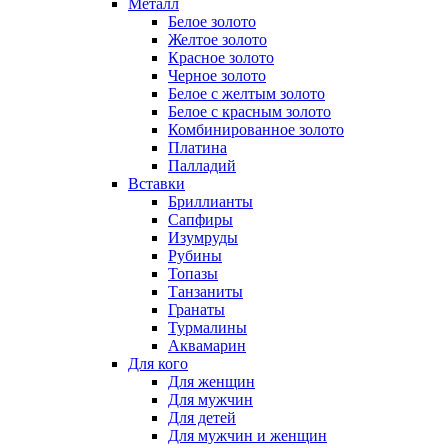
Металл
Белое золото
Желтое золото
Красное золото
Черное золото
Белое с желтым золото
Белое с красным золото
Комбинированное золото
Платина
Палладий
Вставки
Бриллианты
Сапфиры
Изумруды
Рубины
Топазы
Танзаниты
Гранаты
Турмалины
Аквамарин
Для кого
Для женщин
Для мужчин
Для детей
Для мужчин и женщин