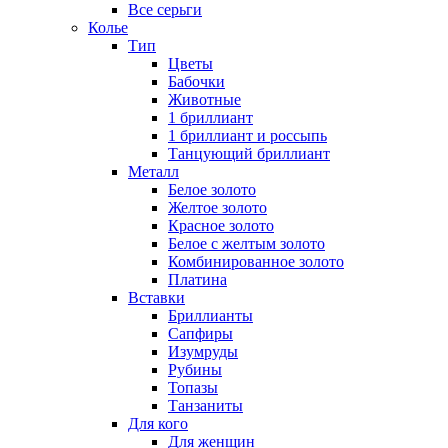
Все серьги
Колье
Тип
Цветы
Бабочки
Животные
1 бриллиант
1 бриллиант и россыпь
Танцующий бриллиант
Металл
Белое золото
Желтое золото
Красное золото
Белое с желтым золото
Комбинированное золото
Платина
Вставки
Бриллианты
Сапфиры
Изумруды
Рубины
Топазы
Танзаниты
Для кого
Для женщин