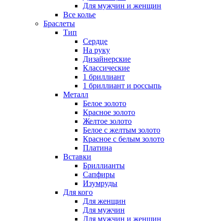
Для мужчин и женщин
Все колье
Браслеты
Тип
Сердце
На руку
Дизайнерские
Классические
1 бриллиант
1 бриллиант и россыпь
Металл
Белое золото
Красное золото
Желтое золото
Белое с желтым золото
Красное с белым золото
Платина
Вставки
Бриллианты
Сапфиры
Изумруды
Для кого
Для женщин
Для мужчин
Для мужчин и женщин