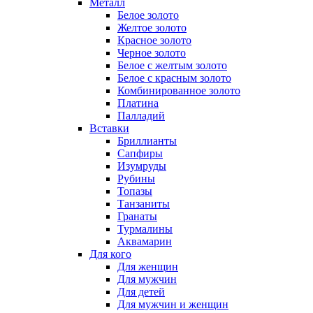
Металл
Белое золото
Желтое золото
Красное золото
Черное золото
Белое с желтым золото
Белое с красным золото
Комбинированное золото
Платина
Палладий
Вставки
Бриллианты
Сапфиры
Изумруды
Рубины
Топазы
Танзаниты
Гранаты
Турмалины
Аквамарин
Для кого
Для женщин
Для мужчин
Для детей
Для мужчин и женщин