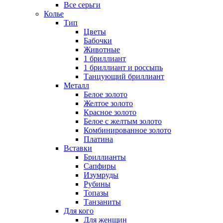
Все серьги
Колье
Тип
Цветы
Бабочки
Животные
1 бриллиант
1 бриллиант и россыпь
Танцующий бриллиант
Металл
Белое золото
Желтое золото
Красное золото
Белое с желтым золото
Комбинированное золото
Платина
Вставки
Бриллианты
Сапфиры
Изумруды
Рубины
Топазы
Танзаниты
Для кого
Для женщин