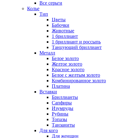
Все серьги
Колье
Тип
Цветы
Бабочки
Животные
1 бриллиант
1 бриллиант и россыпь
Танцующий бриллиант
Металл
Белое золото
Желтое золото
Красное золото
Белое с желтым золото
Комбинированное золото
Платина
Вставки
Бриллианты
Сапфиры
Изумруды
Рубины
Топазы
Танзаниты
Для кого
Для женщин