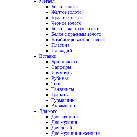
Металл
Белое золото
Желтое золото
Красное золото
Черное золото
Белое с желтым золото
Белое с красным золото
Комбинированное золото
Платина
Палладий
Вставки
Бриллианты
Сапфиры
Изумруды
Рубины
Топазы
Танзаниты
Гранаты
Турмалины
Аквамарин
Для кого
Для женщин
Для мужчин
Для детей
Для мужчин и женщин