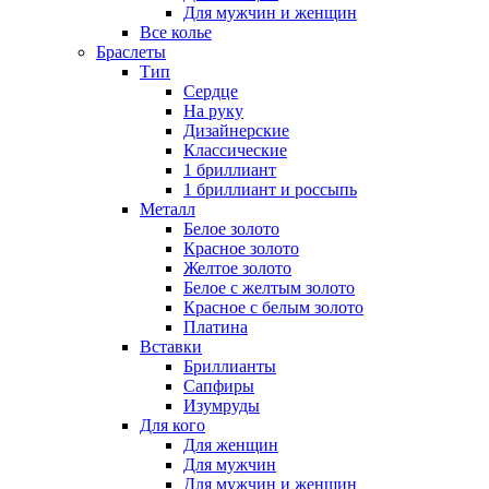
Для мужчин и женщин
Все колье
Браслеты
Тип
Сердце
На руку
Дизайнерские
Классические
1 бриллиант
1 бриллиант и россыпь
Металл
Белое золото
Красное золото
Желтое золото
Белое с желтым золото
Красное с белым золото
Платина
Вставки
Бриллианты
Сапфиры
Изумруды
Для кого
Для женщин
Для мужчин
Для мужчин и женщин