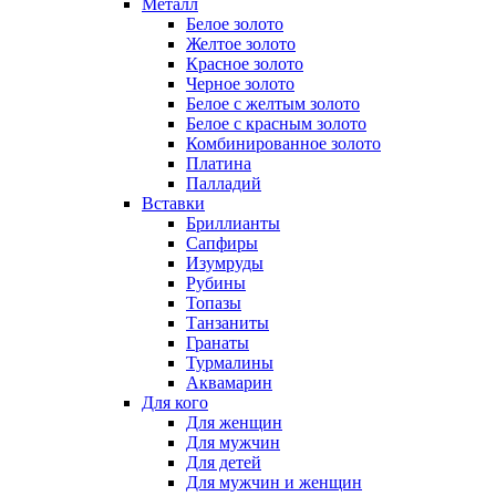
Металл
Белое золото
Желтое золото
Красное золото
Черное золото
Белое с желтым золото
Белое с красным золото
Комбинированное золото
Платина
Палладий
Вставки
Бриллианты
Сапфиры
Изумруды
Рубины
Топазы
Танзаниты
Гранаты
Турмалины
Аквамарин
Для кого
Для женщин
Для мужчин
Для детей
Для мужчин и женщин