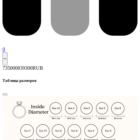
0
735000
839300
RUB
Таблица размеров