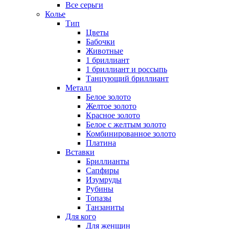
Все серьги
Колье
Тип
Цветы
Бабочки
Животные
1 бриллиант
1 бриллиант и россыпь
Танцующий бриллиант
Металл
Белое золото
Желтое золото
Красное золото
Белое с желтым золото
Комбинированное золото
Платина
Вставки
Бриллианты
Сапфиры
Изумруды
Рубины
Топазы
Танзаниты
Для кого
Для женщин