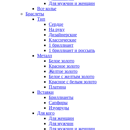
Для мужчин и женщин
Все колье
Браслеты
Тип
Сердце
На руку
Дизайнерские
Классические
1 бриллиант
1 бриллиант и россыпь
Металл
Белое золото
Красное золото
Желтое золото
Белое с желтым золото
Красное с белым золото
Платина
Вставки
Бриллианты
Сапфиры
Изумруды
Для кого
Для женщин
Для мужчин
Для мужчин и женщин