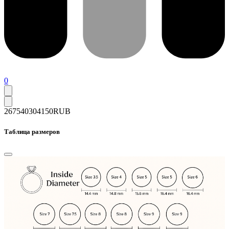
0
267540
304150
RUB
Таблица размеров