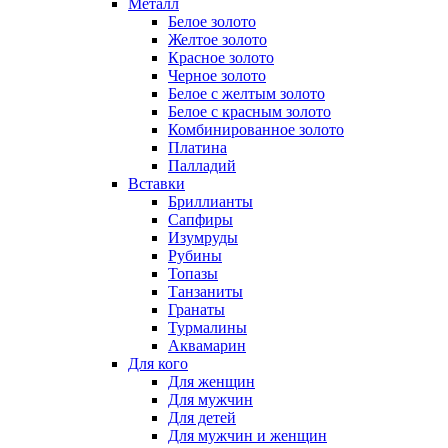
Металл
Белое золото
Желтое золото
Красное золото
Черное золото
Белое с желтым золото
Белое с красным золото
Комбинированное золото
Платина
Палладий
Вставки
Бриллианты
Сапфиры
Изумруды
Рубины
Топазы
Танзаниты
Гранаты
Турмалины
Аквамарин
Для кого
Для женщин
Для мужчин
Для детей
Для мужчин и женщин