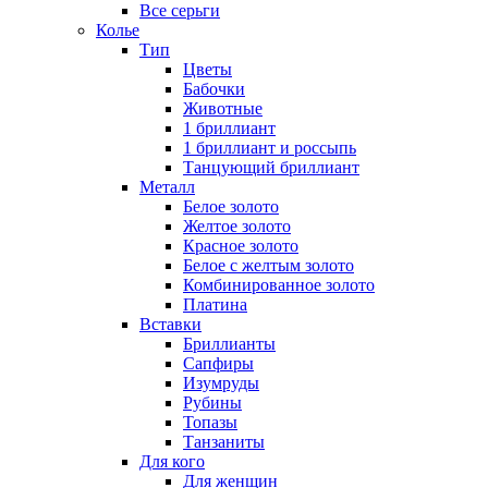
Все серьги
Колье
Тип
Цветы
Бабочки
Животные
1 бриллиант
1 бриллиант и россыпь
Танцующий бриллиант
Металл
Белое золото
Желтое золото
Красное золото
Белое с желтым золото
Комбинированное золото
Платина
Вставки
Бриллианты
Сапфиры
Изумруды
Рубины
Топазы
Танзаниты
Для кого
Для женщин