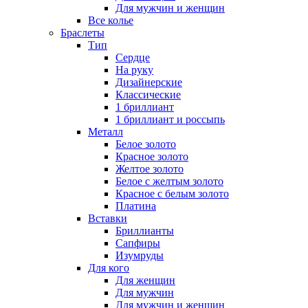
Для мужчин и женщин
Все колье
Браслеты
Тип
Сердце
На руку
Дизайнерские
Классические
1 бриллиант
1 бриллиант и россыпь
Металл
Белое золото
Красное золото
Желтое золото
Белое с желтым золото
Красное с белым золото
Платина
Вставки
Бриллианты
Сапфиры
Изумруды
Для кого
Для женщин
Для мужчин
Для мужчин и женщин