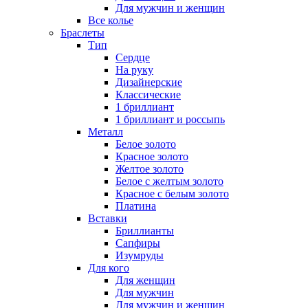
Для мужчин и женщин
Все колье
Браслеты
Тип
Сердце
На руку
Дизайнерские
Классические
1 бриллиант
1 бриллиант и россыпь
Металл
Белое золото
Красное золото
Желтое золото
Белое с желтым золото
Красное с белым золото
Платина
Вставки
Бриллианты
Сапфиры
Изумруды
Для кого
Для женщин
Для мужчин
Для мужчин и женщин