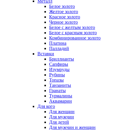
Металл
Белое золото
Желтое золото
Красное золото
Черное золото
Белое с желтым золото
Белое с красным золото
Комбинированное золото
Платина
Палладий
Вставки
Бриллианты
Сапфиры
Изумруды
Рубины
Топазы
Танзаниты
Гранаты
Турмалины
Аквамарин
Для кого
Для женщин
Для мужчин
Для детей
Для мужчин и женщин