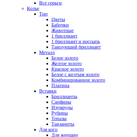
Все серьги
Колье
Тип
Цветы
Бабочки
Животные
1 бриллиант
1 бриллиант и россыпь
Танцующий бриллиант
Металл
Белое золото
Желтое золото
Красное золото
Белое с желтым золото
Комбинированное золото
Платина
Вставки
Бриллианты
Сапфиры
Изумруды
Рубины
Топазы
Танзаниты
Для кого
Для женщин