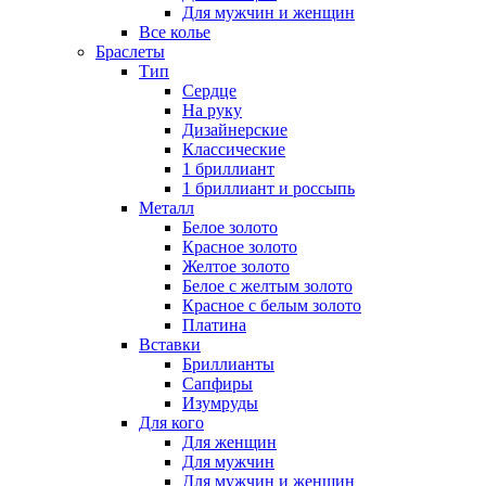
Для мужчин и женщин
Все колье
Браслеты
Тип
Сердце
На руку
Дизайнерские
Классические
1 бриллиант
1 бриллиант и россыпь
Металл
Белое золото
Красное золото
Желтое золото
Белое с желтым золото
Красное с белым золото
Платина
Вставки
Бриллианты
Сапфиры
Изумруды
Для кого
Для женщин
Для мужчин
Для мужчин и женщин