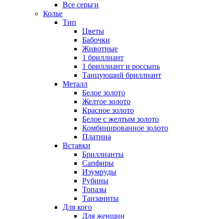
Все серьги
Колье
Тип
Цветы
Бабочки
Животные
1 бриллиант
1 бриллиант и россыпь
Танцующий бриллиант
Металл
Белое золото
Желтое золото
Красное золото
Белое с желтым золото
Комбинированное золото
Платина
Вставки
Бриллианты
Сапфиры
Изумруды
Рубины
Топазы
Танзаниты
Для кого
Для женщин