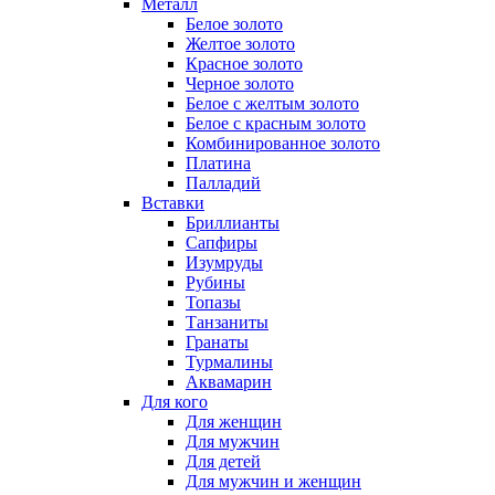
Металл
Белое золото
Желтое золото
Красное золото
Черное золото
Белое с желтым золото
Белое с красным золото
Комбинированное золото
Платина
Палладий
Вставки
Бриллианты
Сапфиры
Изумруды
Рубины
Топазы
Танзаниты
Гранаты
Турмалины
Аквамарин
Для кого
Для женщин
Для мужчин
Для детей
Для мужчин и женщин