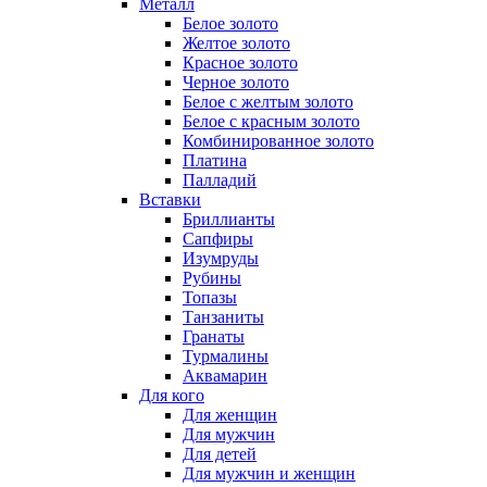
Металл
Белое золото
Желтое золото
Красное золото
Черное золото
Белое с желтым золото
Белое с красным золото
Комбинированное золото
Платина
Палладий
Вставки
Бриллианты
Сапфиры
Изумруды
Рубины
Топазы
Танзаниты
Гранаты
Турмалины
Аквамарин
Для кого
Для женщин
Для мужчин
Для детей
Для мужчин и женщин