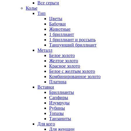
Все серьги
Колье
Тип
Цветы
Бабочки
Животные
1 бриллиант
1 бриллиант и россыпь
Танцующий бриллиант
Металл
Белое золото
Желтое золото
Красное золото
Белое с желтым золото
Комбинированное золото
Платина
Вставки
Бриллианты
Сапфиры
Изумруды
Рубины
Топазы
Танзаниты
Для кого
Для женщин