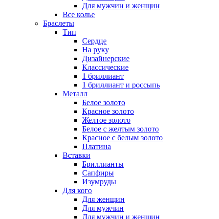
Для мужчин и женщин
Все колье
Браслеты
Тип
Сердце
На руку
Дизайнерские
Классические
1 бриллиант
1 бриллиант и россыпь
Металл
Белое золото
Красное золото
Желтое золото
Белое с желтым золото
Красное с белым золото
Платина
Вставки
Бриллианты
Сапфиры
Изумруды
Для кого
Для женщин
Для мужчин
Для мужчин и женщин