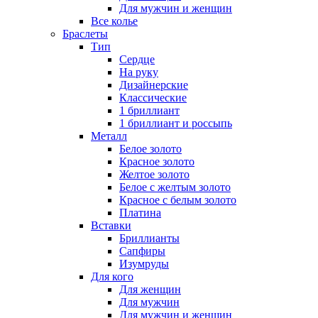
Для мужчин и женщин
Все колье
Браслеты
Тип
Сердце
На руку
Дизайнерские
Классические
1 бриллиант
1 бриллиант и россыпь
Металл
Белое золото
Красное золото
Желтое золото
Белое с желтым золото
Красное с белым золото
Платина
Вставки
Бриллианты
Сапфиры
Изумруды
Для кого
Для женщин
Для мужчин
Для мужчин и женщин