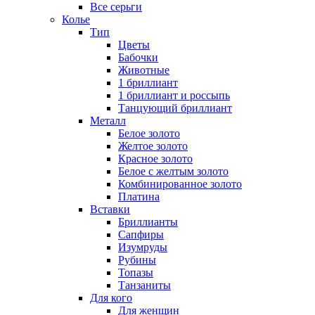
Все серьги
Колье
Тип
Цветы
Бабочки
Животные
1 бриллиант
1 бриллиант и россыпь
Танцующий бриллиант
Металл
Белое золото
Желтое золото
Красное золото
Белое с желтым золото
Комбинированное золото
Платина
Вставки
Бриллианты
Сапфиры
Изумруды
Рубины
Топазы
Танзаниты
Для кого
Для женщин