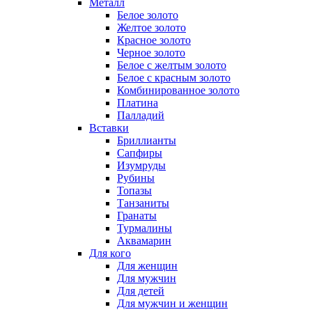
Металл
Белое золото
Желтое золото
Красное золото
Черное золото
Белое с желтым золото
Белое с красным золото
Комбинированное золото
Платина
Палладий
Вставки
Бриллианты
Сапфиры
Изумруды
Рубины
Топазы
Танзаниты
Гранаты
Турмалины
Аквамарин
Для кого
Для женщин
Для мужчин
Для детей
Для мужчин и женщин