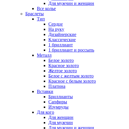
Для мужчин и женщин
Все колье
Браслеты
Тип
Сердце
На руку
Дизайнерские
Классические
1 бриллиант
1 бриллиант и россыпь
Металл
Белое золото
Красное золото
Желтое золото
Белое с желтым золото
Красное с белым золото
Платина
Вставки
Бриллианты
Сапфиры
Изумруды
Для кого
Для женщин
Для мужчин
Для мужчин и женщин