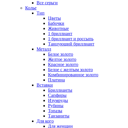
Все серьги
Колье
Тип
Цветы
Бабочки
Животные
1 бриллиант
1 бриллиант и россыпь
Танцующий бриллиант
Металл
Белое золото
Желтое золото
Красное золото
Белое с желтым золото
Комбинированное золото
Платина
Вставки
Бриллианты
Сапфиры
Изумруды
Рубины
Топазы
Танзаниты
Для кого
Для женщин