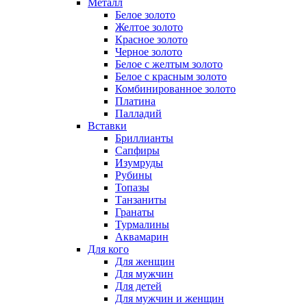
Металл
Белое золото
Желтое золото
Красное золото
Черное золото
Белое с желтым золото
Белое с красным золото
Комбинированное золото
Платина
Палладий
Вставки
Бриллианты
Сапфиры
Изумруды
Рубины
Топазы
Танзаниты
Гранаты
Турмалины
Аквамарин
Для кого
Для женщин
Для мужчин
Для детей
Для мужчин и женщин