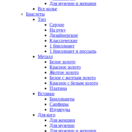
Для мужчин и женщин
Все колье
Браслеты
Тип
Сердце
На руку
Дизайнерские
Классические
1 бриллиант
1 бриллиант и россыпь
Металл
Белое золото
Красное золото
Желтое золото
Белое с желтым золото
Красное с белым золото
Платина
Вставки
Бриллианты
Сапфиры
Изумруды
Для кого
Для женщин
Для мужчин
Для мужчин и женщин