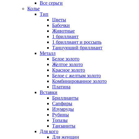
Все серьги
Колье
Тип
Цветы
Бабочки
Животные
1 бриллиант
1 бриллиант и россыпь
Танцующий бриллиант
Металл
Белое золото
Желтое золото
Красное золото
Белое с желтым золото
Комбинированное золото
Платина
Вставки
Бриллианты
Сапфиры
Изумруды
Рубины
Топазы
Танзаниты
Для кого
Для женщин