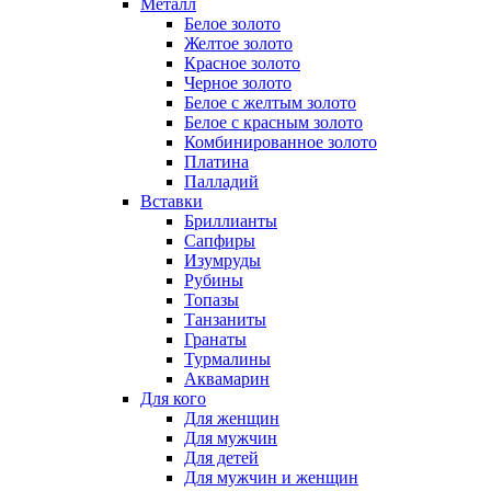
Металл
Белое золото
Желтое золото
Красное золото
Черное золото
Белое с желтым золото
Белое с красным золото
Комбинированное золото
Платина
Палладий
Вставки
Бриллианты
Сапфиры
Изумруды
Рубины
Топазы
Танзаниты
Гранаты
Турмалины
Аквамарин
Для кого
Для женщин
Для мужчин
Для детей
Для мужчин и женщин