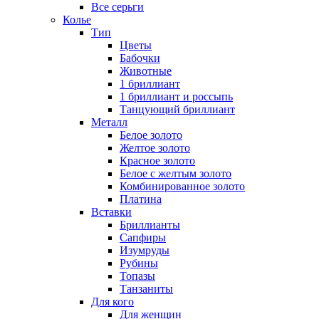
Все серьги
Колье
Тип
Цветы
Бабочки
Животные
1 бриллиант
1 бриллиант и россыпь
Танцующий бриллиант
Металл
Белое золото
Желтое золото
Красное золото
Белое с желтым золото
Комбинированное золото
Платина
Вставки
Бриллианты
Сапфиры
Изумруды
Рубины
Топазы
Танзаниты
Для кого
Для женщин