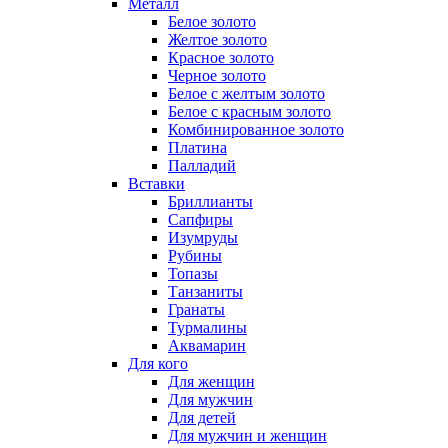
Металл
Белое золото
Желтое золото
Красное золото
Черное золото
Белое с желтым золото
Белое с красным золото
Комбинированное золото
Платина
Палладий
Вставки
Бриллианты
Сапфиры
Изумруды
Рубины
Топазы
Танзаниты
Гранаты
Турмалины
Аквамарин
Для кого
Для женщин
Для мужчин
Для детей
Для мужчин и женщин