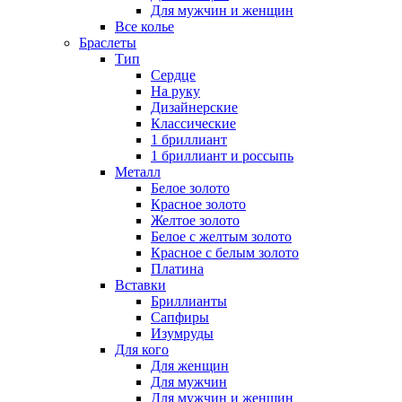
Для мужчин и женщин
Все колье
Браслеты
Тип
Сердце
На руку
Дизайнерские
Классические
1 бриллиант
1 бриллиант и россыпь
Металл
Белое золото
Красное золото
Желтое золото
Белое с желтым золото
Красное с белым золото
Платина
Вставки
Бриллианты
Сапфиры
Изумруды
Для кого
Для женщин
Для мужчин
Для мужчин и женщин