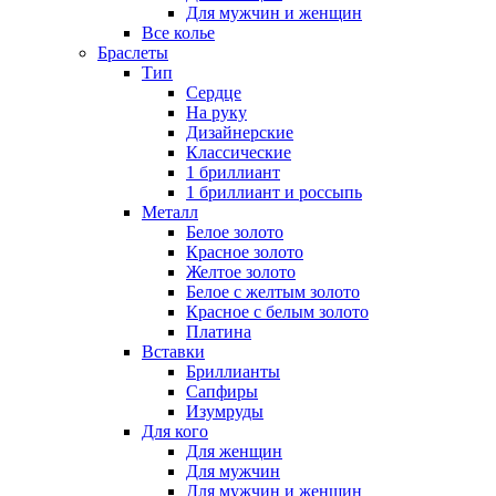
Для мужчин и женщин
Все колье
Браслеты
Тип
Сердце
На руку
Дизайнерские
Классические
1 бриллиант
1 бриллиант и россыпь
Металл
Белое золото
Красное золото
Желтое золото
Белое с желтым золото
Красное с белым золото
Платина
Вставки
Бриллианты
Сапфиры
Изумруды
Для кого
Для женщин
Для мужчин
Для мужчин и женщин