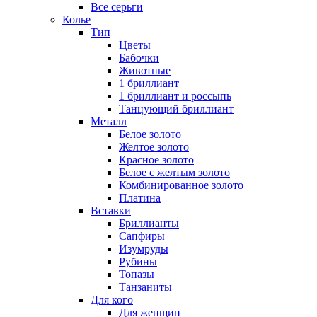
Все серьги
Колье
Тип
Цветы
Бабочки
Животные
1 бриллиант
1 бриллиант и россыпь
Танцующий бриллиант
Металл
Белое золото
Желтое золото
Красное золото
Белое с желтым золото
Комбинированное золото
Платина
Вставки
Бриллианты
Сапфиры
Изумруды
Рубины
Топазы
Танзаниты
Для кого
Для женщин