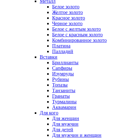
Металл
Белое золото
Желтое золото
Красное золото
Черное золото
Белое с желтым золото
Белое с красным золото
Комбинированное золото
Платина
Палладий
Вставки
Бриллианты
Сапфиры
Изумруды
Рубины
Топазы
Танзаниты
Гранаты
Турмалины
Аквамарин
Для кого
Для женщин
Для мужчин
Для детей
Для мужчин и женщин