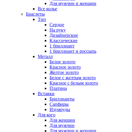
Для мужчин и женщин
Все колье
Браслеты
Тип
Сердце
На руку
Дизайнерские
Классические
1 бриллиант
1 бриллиант и россыпь
Металл
Белое золото
Красное золото
Желтое золото
Белое с желтым золото
Красное с белым золото
Платина
Вставки
Бриллианты
Сапфиры
Изумруды
Для кого
Для женщин
Для мужчин
Для мужчин и женщин