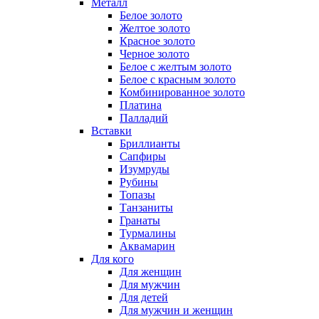
Металл
Белое золото
Желтое золото
Красное золото
Черное золото
Белое с желтым золото
Белое с красным золото
Комбинированное золото
Платина
Палладий
Вставки
Бриллианты
Сапфиры
Изумруды
Рубины
Топазы
Танзаниты
Гранаты
Турмалины
Аквамарин
Для кого
Для женщин
Для мужчин
Для детей
Для мужчин и женщин