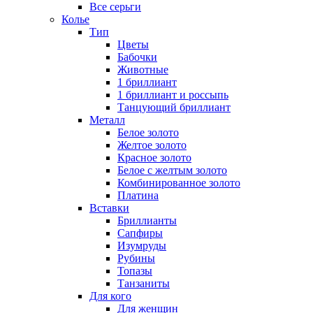
Все серьги
Колье
Тип
Цветы
Бабочки
Животные
1 бриллиант
1 бриллиант и россыпь
Танцующий бриллиант
Металл
Белое золото
Желтое золото
Красное золото
Белое с желтым золото
Комбинированное золото
Платина
Вставки
Бриллианты
Сапфиры
Изумруды
Рубины
Топазы
Танзаниты
Для кого
Для женщин