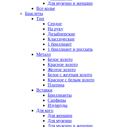
Для мужчин и женщин
Все колье
Браслеты
Тип
Сердце
На руку
Дизайнерские
Классические
1 бриллиант
1 бриллиант и россыпь
Металл
Белое золото
Красное золото
Желтое золото
Белое с желтым золото
Красное с белым золото
Платина
Вставки
Бриллианты
Сапфиры
Изумруды
Для кого
Для женщин
Для мужчин
Для мужчин и женщин