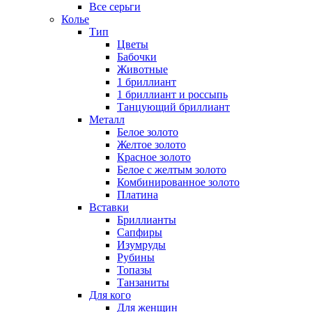
Все серьги
Колье
Тип
Цветы
Бабочки
Животные
1 бриллиант
1 бриллиант и россыпь
Танцующий бриллиант
Металл
Белое золото
Желтое золото
Красное золото
Белое с желтым золото
Комбинированное золото
Платина
Вставки
Бриллианты
Сапфиры
Изумруды
Рубины
Топазы
Танзаниты
Для кого
Для женщин