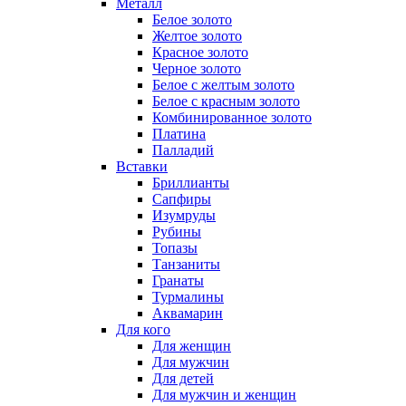
Металл
Белое золото
Желтое золото
Красное золото
Черное золото
Белое с желтым золото
Белое с красным золото
Комбинированное золото
Платина
Палладий
Вставки
Бриллианты
Сапфиры
Изумруды
Рубины
Топазы
Танзаниты
Гранаты
Турмалины
Аквамарин
Для кого
Для женщин
Для мужчин
Для детей
Для мужчин и женщин