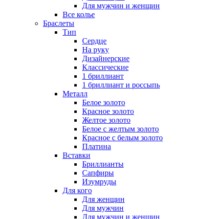
Для мужчин и женщин
Все колье
Браслеты
Тип
Сердце
На руку
Дизайнерские
Классические
1 бриллиант
1 бриллиант и россыпь
Металл
Белое золото
Красное золото
Желтое золото
Белое с желтым золото
Красное с белым золото
Платина
Вставки
Бриллианты
Сапфиры
Изумруды
Для кого
Для женщин
Для мужчин
Для мужчин и женщин