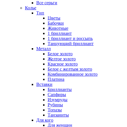
Все серьги
Колье
Тип
Цветы
Бабочки
Животные
1 бриллиант
1 бриллиант и россыпь
Танцующий бриллиант
Металл
Белое золото
Желтое золото
Красное золото
Белое с желтым золото
Комбинированное золото
Платина
Вставки
Бриллианты
Сапфиры
Изумруды
Рубины
Топазы
Танзаниты
Для кого
Для женщин