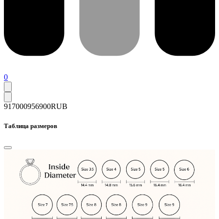
0
917000
956900
RUB
Таблица размеров