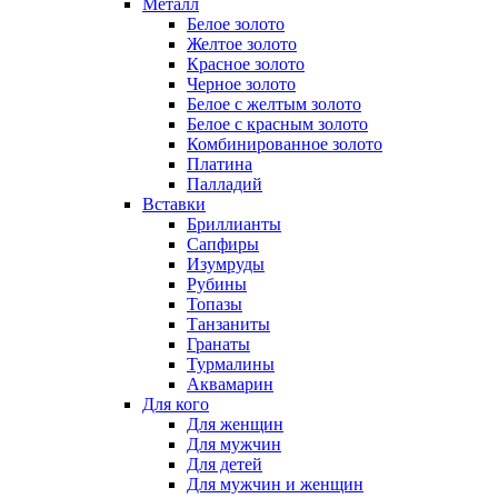
Металл
Белое золото
Желтое золото
Красное золото
Черное золото
Белое с желтым золото
Белое с красным золото
Комбинированное золото
Платина
Палладий
Вставки
Бриллианты
Сапфиры
Изумруды
Рубины
Топазы
Танзаниты
Гранаты
Турмалины
Аквамарин
Для кого
Для женщин
Для мужчин
Для детей
Для мужчин и женщин