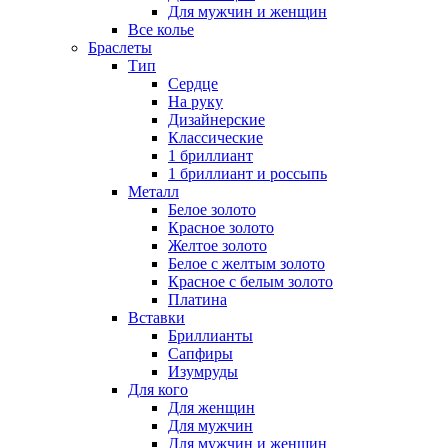
Для мужчин и женщин
Все колье
Браслеты
Тип
Сердце
На руку
Дизайнерские
Классические
1 бриллиант
1 бриллиант и россыпь
Металл
Белое золото
Красное золото
Желтое золото
Белое с желтым золото
Красное с белым золото
Платина
Вставки
Бриллианты
Сапфиры
Изумруды
Для кого
Для женщин
Для мужчин
Для мужчин и женщин