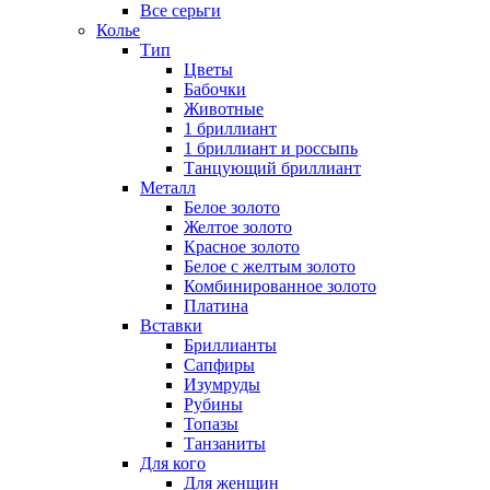
Все серьги
Колье
Тип
Цветы
Бабочки
Животные
1 бриллиант
1 бриллиант и россыпь
Танцующий бриллиант
Металл
Белое золото
Желтое золото
Красное золото
Белое с желтым золото
Комбинированное золото
Платина
Вставки
Бриллианты
Сапфиры
Изумруды
Рубины
Топазы
Танзаниты
Для кого
Для женщин