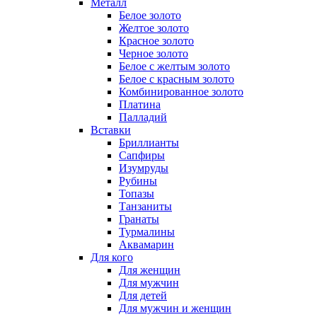
Металл
Белое золото
Желтое золото
Красное золото
Черное золото
Белое с желтым золото
Белое с красным золото
Комбинированное золото
Платина
Палладий
Вставки
Бриллианты
Сапфиры
Изумруды
Рубины
Топазы
Танзаниты
Гранаты
Турмалины
Аквамарин
Для кого
Для женщин
Для мужчин
Для детей
Для мужчин и женщин