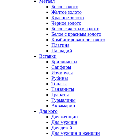
Металл
Белое золото
Желтое золото
Красное золото
Черное золото
Белое с желтым золото
Белое с красным золото
Комбинированное золото
Платина
Палладий
Вставки
Бриллианты
Сапфиры
Изумруды
Рубины
Топазы
Танзаниты
Гранаты
Турмалины
Аквамарин
Для кого
Для женщин
Для мужчин
Для детей
Для мужчин и женщин