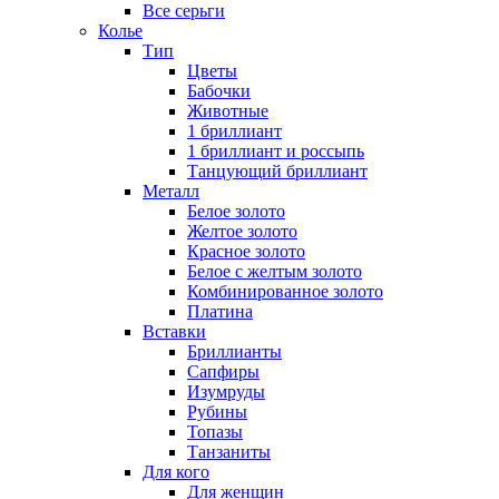
Все серьги
Колье
Тип
Цветы
Бабочки
Животные
1 бриллиант
1 бриллиант и россыпь
Танцующий бриллиант
Металл
Белое золото
Желтое золото
Красное золото
Белое с желтым золото
Комбинированное золото
Платина
Вставки
Бриллианты
Сапфиры
Изумруды
Рубины
Топазы
Танзаниты
Для кого
Для женщин