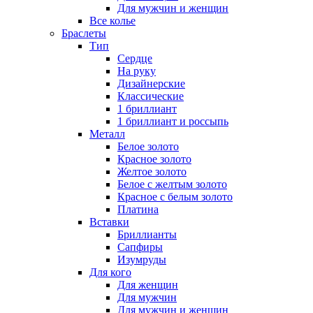
Для мужчин и женщин
Все колье
Браслеты
Тип
Сердце
На руку
Дизайнерские
Классические
1 бриллиант
1 бриллиант и россыпь
Металл
Белое золото
Красное золото
Желтое золото
Белое с желтым золото
Красное с белым золото
Платина
Вставки
Бриллианты
Сапфиры
Изумруды
Для кого
Для женщин
Для мужчин
Для мужчин и женщин