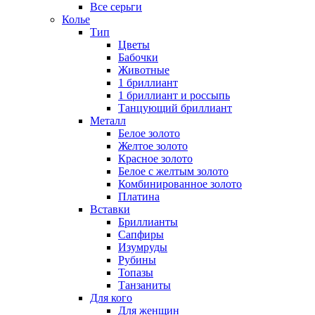
Все серьги
Колье
Тип
Цветы
Бабочки
Животные
1 бриллиант
1 бриллиант и россыпь
Танцующий бриллиант
Металл
Белое золото
Желтое золото
Красное золото
Белое с желтым золото
Комбинированное золото
Платина
Вставки
Бриллианты
Сапфиры
Изумруды
Рубины
Топазы
Танзаниты
Для кого
Для женщин