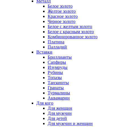
Металл
Белое золото
Желтое золото
Красное золото
Черное золото
Белое с желтым золото
Белое с красным золото
Комбинированное золото
Платина
Палладий
Вставки
Бриллианты
Сапфиры
Изумруды
Рубины
Топазы
Танзаниты
Гранаты
Турмалины
Аквамарин
Для кого
Для женщин
Для мужчин
Для детей
Для мужчин и женщин