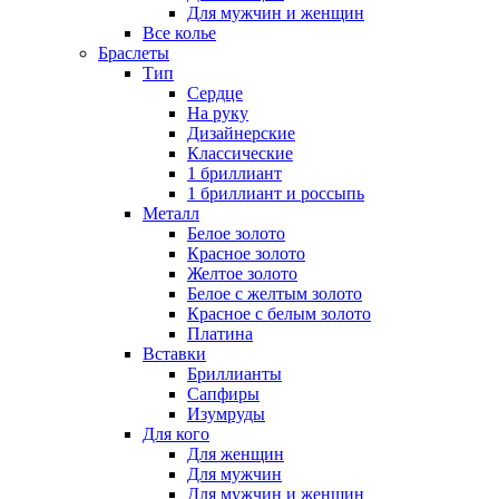
Для мужчин и женщин
Все колье
Браслеты
Тип
Сердце
На руку
Дизайнерские
Классические
1 бриллиант
1 бриллиант и россыпь
Металл
Белое золото
Красное золото
Желтое золото
Белое с желтым золото
Красное с белым золото
Платина
Вставки
Бриллианты
Сапфиры
Изумруды
Для кого
Для женщин
Для мужчин
Для мужчин и женщин