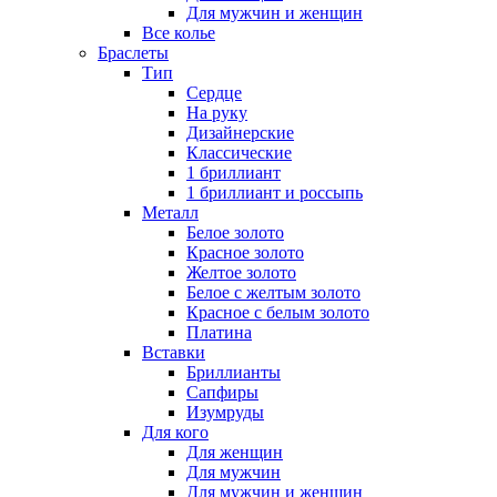
Для мужчин и женщин
Все колье
Браслеты
Тип
Сердце
На руку
Дизайнерские
Классические
1 бриллиант
1 бриллиант и россыпь
Металл
Белое золото
Красное золото
Желтое золото
Белое с желтым золото
Красное с белым золото
Платина
Вставки
Бриллианты
Сапфиры
Изумруды
Для кого
Для женщин
Для мужчин
Для мужчин и женщин