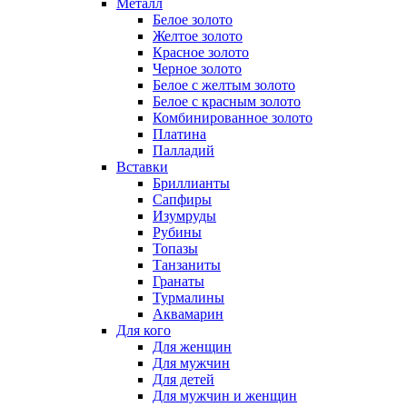
Металл
Белое золото
Желтое золото
Красное золото
Черное золото
Белое с желтым золото
Белое с красным золото
Комбинированное золото
Платина
Палладий
Вставки
Бриллианты
Сапфиры
Изумруды
Рубины
Топазы
Танзаниты
Гранаты
Турмалины
Аквамарин
Для кого
Для женщин
Для мужчин
Для детей
Для мужчин и женщин