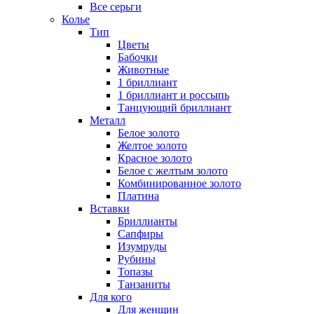
Все серьги
Колье
Тип
Цветы
Бабочки
Животные
1 бриллиант
1 бриллиант и россыпь
Танцующий бриллиант
Металл
Белое золото
Желтое золото
Красное золото
Белое с желтым золото
Комбинированное золото
Платина
Вставки
Бриллианты
Сапфиры
Изумруды
Рубины
Топазы
Танзаниты
Для кого
Для женщин