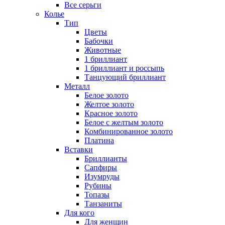
Все серьги
Колье
Тип
Цветы
Бабочки
Животные
1 бриллиант
1 бриллиант и россыпь
Танцующий бриллиант
Металл
Белое золото
Желтое золото
Красное золото
Белое с желтым золото
Комбинированное золото
Платина
Вставки
Бриллианты
Сапфиры
Изумруды
Рубины
Топазы
Танзаниты
Для кого
Для женщин