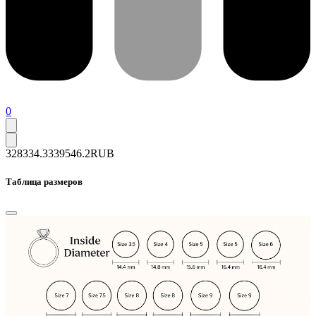
0
328334.3
339546.2
RUB
Таблица размеров