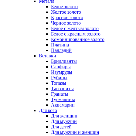
Металл
Белое золото
Желтое золото
Красное золото
Черное золото
Белое с желтым золото
Белое с красным золото
Комбинированное золото
Платина
Палладий
Вставки
Бриллианты
Сапфиры
Изумруды
Рубины
Топазы
Танзаниты
Гранаты
Турмалины
Аквамарин
Для кого
Для женщин
Для мужчин
Для детей
Для мужчин и женщин