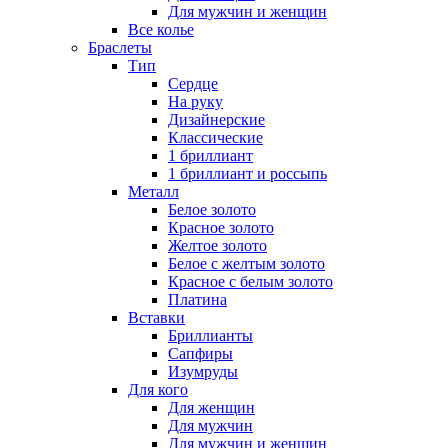
Для мужчин и женщин
Все колье
Браслеты
Тип
Сердце
На руку
Дизайнерские
Классические
1 бриллиант
1 бриллиант и россыпь
Металл
Белое золото
Красное золото
Желтое золото
Белое с желтым золото
Красное с белым золото
Платина
Вставки
Бриллианты
Сапфиры
Изумруды
Для кого
Для женщин
Для мужчин
Для мужчин и женщин