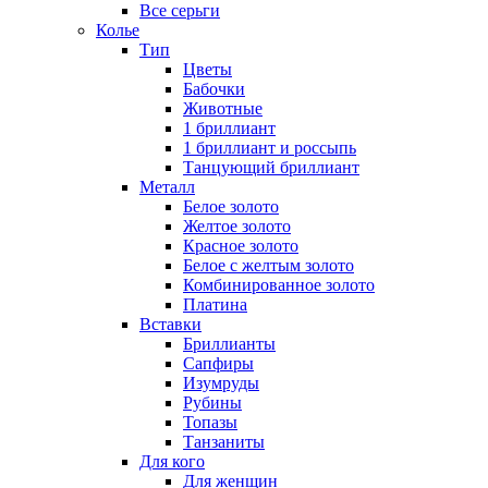
Все серьги
Колье
Тип
Цветы
Бабочки
Животные
1 бриллиант
1 бриллиант и россыпь
Танцующий бриллиант
Металл
Белое золото
Желтое золото
Красное золото
Белое с желтым золото
Комбинированное золото
Платина
Вставки
Бриллианты
Сапфиры
Изумруды
Рубины
Топазы
Танзаниты
Для кого
Для женщин