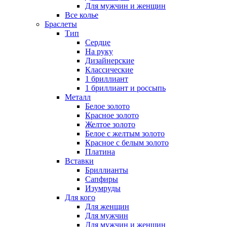
Для мужчин и женщин
Все колье
Браслеты
Тип
Сердце
На руку
Дизайнерские
Классические
1 бриллиант
1 бриллиант и россыпь
Металл
Белое золото
Красное золото
Желтое золото
Белое с желтым золото
Красное с белым золото
Платина
Вставки
Бриллианты
Сапфиры
Изумруды
Для кого
Для женщин
Для мужчин
Для мужчин и женщин