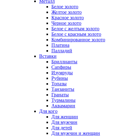
Металл
Белое золото
Желтое золото
Красное золото
Черное золото
Белое с желтым золото
Белое с красным золото
Комбинированное золото
Платина
Палладий
Вставки
Бриллианты
Сапфиры
Изумруды
Рубины
Топазы
Танзаниты
Гранаты
Турмалины
Аквамарин
Для кого
Для женщин
Для мужчин
Для детей
Для мужчин и женщин