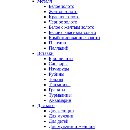
Металл
Белое золото
Желтое золото
Красное золото
Черное золото
Белое с желтым золото
Белое с красным золото
Комбинированное золото
Платина
Палладий
Вставки
Бриллианты
Сапфиры
Изумруды
Рубины
Топазы
Танзаниты
Гранаты
Турмалины
Аквамарин
Для кого
Для женщин
Для мужчин
Для детей
Для мужчин и женщин