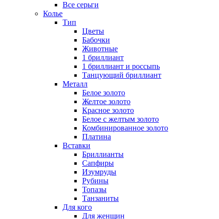
Все серьги
Колье
Тип
Цветы
Бабочки
Животные
1 бриллиант
1 бриллиант и россыпь
Танцующий бриллиант
Металл
Белое золото
Желтое золото
Красное золото
Белое с желтым золото
Комбинированное золото
Платина
Вставки
Бриллианты
Сапфиры
Изумруды
Рубины
Топазы
Танзаниты
Для кого
Для женщин