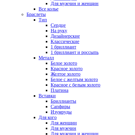
Для мужчин и женщин
Все колье
Браслеты
Тип
Сердце
На руку
Дизайнерские
Классические
1 бриллиант
1 бриллиант и россыпь
Металл
Белое золото
Красное золото
Желтое золото
Белое с желтым золото
Красное с белым золото
Платина
Вставки
Бриллианты
Сапфиры
Изумруды
Для кого
Для женщин
Для мужчин
Для мужчин и женщин