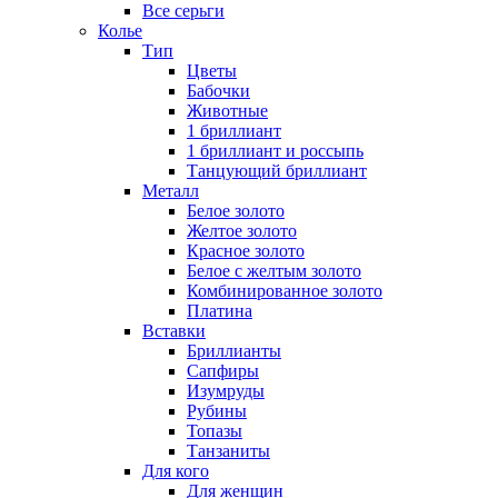
Все серьги
Колье
Тип
Цветы
Бабочки
Животные
1 бриллиант
1 бриллиант и россыпь
Танцующий бриллиант
Металл
Белое золото
Желтое золото
Красное золото
Белое с желтым золото
Комбинированное золото
Платина
Вставки
Бриллианты
Сапфиры
Изумруды
Рубины
Топазы
Танзаниты
Для кого
Для женщин