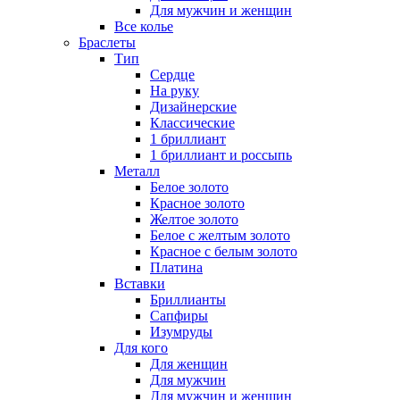
Для мужчин и женщин
Все колье
Браслеты
Тип
Сердце
На руку
Дизайнерские
Классические
1 бриллиант
1 бриллиант и россыпь
Металл
Белое золото
Красное золото
Желтое золото
Белое с желтым золото
Красное с белым золото
Платина
Вставки
Бриллианты
Сапфиры
Изумруды
Для кого
Для женщин
Для мужчин
Для мужчин и женщин