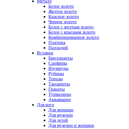
Металл
Белое золото
Желтое золото
Красное золото
Черное золото
Белое с желтым золото
Белое с красным золото
Комбинированное золото
Платина
Палладий
Вставки
Бриллианты
Сапфиры
Изумруды
Рубины
Топазы
Танзаниты
Гранаты
Турмалины
Аквамарин
Для кого
Для женщин
Для мужчин
Для детей
Для мужчин и женщин