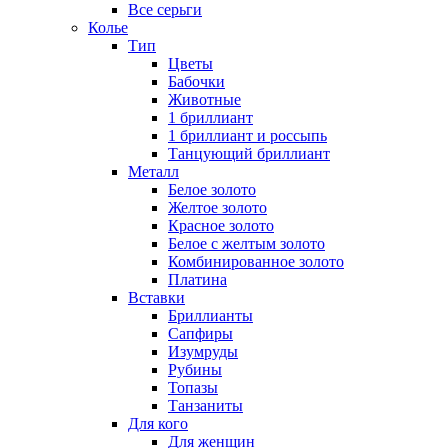
Все серьги
Колье
Тип
Цветы
Бабочки
Животные
1 бриллиант
1 бриллиант и россыпь
Танцующий бриллиант
Металл
Белое золото
Желтое золото
Красное золото
Белое с желтым золото
Комбинированное золото
Платина
Вставки
Бриллианты
Сапфиры
Изумруды
Рубины
Топазы
Танзаниты
Для кого
Для женщин