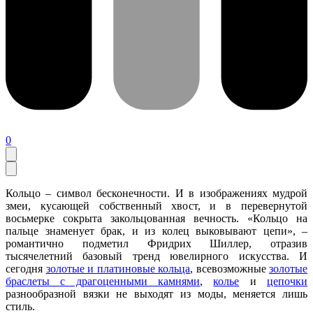
0
Кольцо – символ бесконечности.
И в изображениях мудрой
змеи, кусающей собственный хвост, и в перевернутой
восьмерке сокрыта закольцованная вечность. «Кольцо на
пальце знаменует брак, и из колец выковывают цепи», –
романтично подметил Фридрих Шиллер, отразив
тысячелетний базовый тренд ювелирного искусства. И
сегодня
золотые и платиновые кольца
, всевозможные
золотые
браслеты с драгоценными камнями
,
колье
и
цепочки
разнообразной вязки не выходят из моды, меняется лишь
стиль.