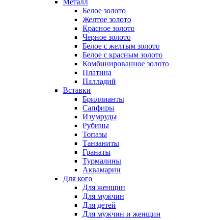
Металл
Белое золото
Желтое золото
Красное золото
Черное золото
Белое с желтым золото
Белое с красным золото
Комбинированное золото
Платина
Палладий
Вставки
Бриллианты
Сапфиры
Изумруды
Рубины
Топазы
Танзаниты
Гранаты
Турмалины
Аквамарин
Для кого
Для женщин
Для мужчин
Для детей
Для мужчин и женщин