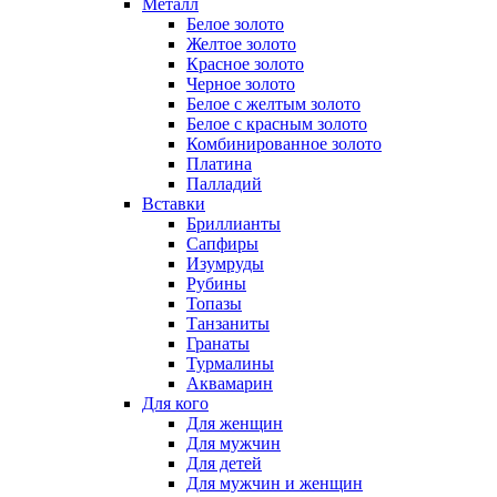
Металл
Белое золото
Желтое золото
Красное золото
Черное золото
Белое с желтым золото
Белое с красным золото
Комбинированное золото
Платина
Палладий
Вставки
Бриллианты
Сапфиры
Изумруды
Рубины
Топазы
Танзаниты
Гранаты
Турмалины
Аквамарин
Для кого
Для женщин
Для мужчин
Для детей
Для мужчин и женщин