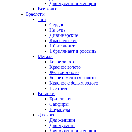
Для мужчин и женщин
Все колье
Браслеты
Тип
Сердце
На руку
Дизайнерские
Классические
1 бриллиант
1 бриллиант и россыпь
Металл
Белое золото
Красное золото
Желтое золото
Белое с желтым золото
Красное с белым золото
Платина
Вставки
Бриллианты
Сапфиры
Изумруды
Для кого
Для женщин
Для мужчин
Для мужчин и женщин