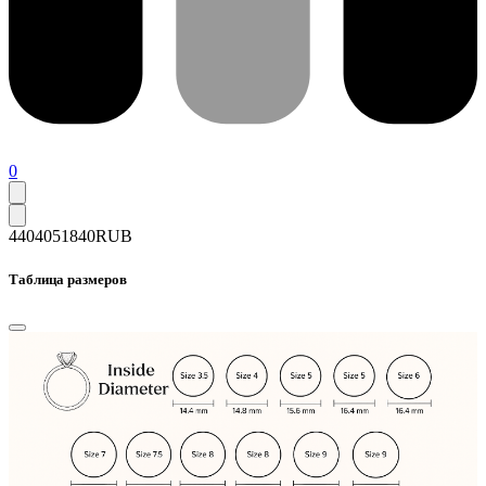
0
44040
51840
RUB
Таблица размеров