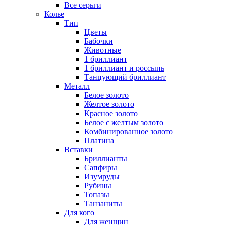
Все серьги
Колье
Тип
Цветы
Бабочки
Животные
1 бриллиант
1 бриллиант и россыпь
Танцующий бриллиант
Металл
Белое золото
Желтое золото
Красное золото
Белое с желтым золото
Комбинированное золото
Платина
Вставки
Бриллианты
Сапфиры
Изумруды
Рубины
Топазы
Танзаниты
Для кого
Для женщин