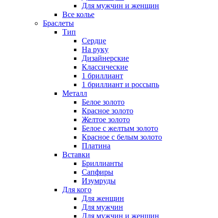
Для мужчин и женщин
Все колье
Браслеты
Тип
Сердце
На руку
Дизайнерские
Классические
1 бриллиант
1 бриллиант и россыпь
Металл
Белое золото
Красное золото
Желтое золото
Белое с желтым золото
Красное с белым золото
Платина
Вставки
Бриллианты
Сапфиры
Изумруды
Для кого
Для женщин
Для мужчин
Для мужчин и женщин