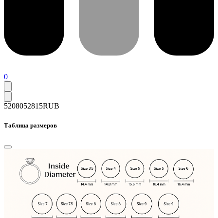
0
52080
52815
RUB
Таблица размеров