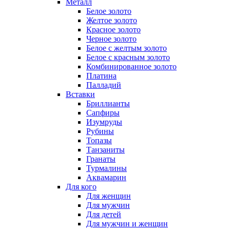
Металл
Белое золото
Желтое золото
Красное золото
Черное золото
Белое с желтым золото
Белое с красным золото
Комбинированное золото
Платина
Палладий
Вставки
Бриллианты
Сапфиры
Изумруды
Рубины
Топазы
Танзаниты
Гранаты
Турмалины
Аквамарин
Для кого
Для женщин
Для мужчин
Для детей
Для мужчин и женщин