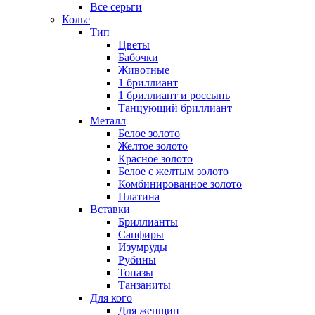
Все серьги
Колье
Тип
Цветы
Бабочки
Животные
1 бриллиант
1 бриллиант и россыпь
Танцующий бриллиант
Металл
Белое золото
Желтое золото
Красное золото
Белое с желтым золото
Комбинированное золото
Платина
Вставки
Бриллианты
Сапфиры
Изумруды
Рубины
Топазы
Танзаниты
Для кого
Для женщин