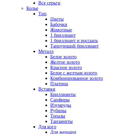
Все серьги
Колье
Тип
Цветы
Бабочки
Животные
1 бриллиант
1 бриллиант и россыпь
Танцующий бриллиант
Металл
Белое золото
Желтое золото
Красное золото
Белое с желтым золото
Комбинированное золото
Платина
Вставки
Бриллианты
Сапфиры
Изумруды
Рубины
Топазы
Танзаниты
Для кого
Для женщин