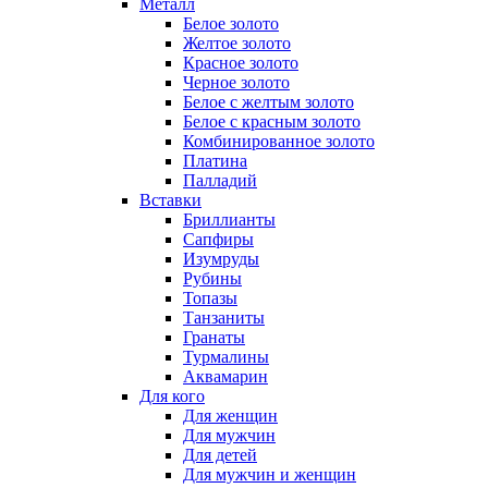
Металл
Белое золото
Желтое золото
Красное золото
Черное золото
Белое с желтым золото
Белое с красным золото
Комбинированное золото
Платина
Палладий
Вставки
Бриллианты
Сапфиры
Изумруды
Рубины
Топазы
Танзаниты
Гранаты
Турмалины
Аквамарин
Для кого
Для женщин
Для мужчин
Для детей
Для мужчин и женщин