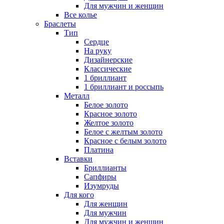
Для мужчин и женщин
Все колье
Браслеты
Тип
Сердце
На руку
Дизайнерские
Классические
1 бриллиант
1 бриллиант и россыпь
Металл
Белое золото
Красное золото
Желтое золото
Белое с желтым золото
Красное с белым золото
Платина
Вставки
Бриллианты
Сапфиры
Изумруды
Для кого
Для женщин
Для мужчин
Для мужчин и женщин