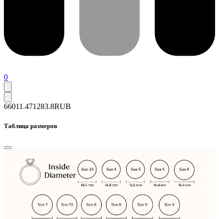
0
66011.4
71283.8
RUB
Таблица размеров