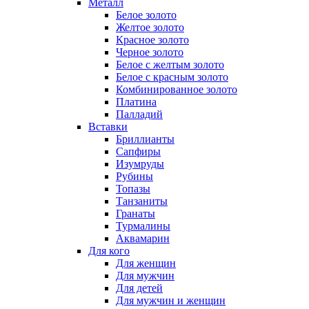
Металл
Белое золото
Желтое золото
Красное золото
Черное золото
Белое с желтым золото
Белое с красным золото
Комбинированное золото
Платина
Палладий
Вставки
Бриллианты
Сапфиры
Изумруды
Рубины
Топазы
Танзаниты
Гранаты
Турмалины
Аквамарин
Для кого
Для женщин
Для мужчин
Для детей
Для мужчин и женщин