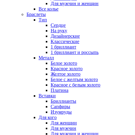
Для мужчин и женщин
Все колье
Браслеты
Тип
Сердце
На руку
Дизайнерские
Классические
1 бриллиант
1 бриллиант и россыпь
Металл
Белое золото
Красное золото
Желтое золото
Белое с желтым золото
Красное с белым золото
Платина
Вставки
Бриллианты
Сапфиры
Изумруды
Для кого
Для женщин
Для мужчин
Для мужчин и женщин