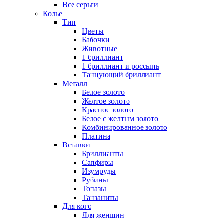
Все серьги
Колье
Тип
Цветы
Бабочки
Животные
1 бриллиант
1 бриллиант и россыпь
Танцующий бриллиант
Металл
Белое золото
Желтое золото
Красное золото
Белое с желтым золото
Комбинированное золото
Платина
Вставки
Бриллианты
Сапфиры
Изумруды
Рубины
Топазы
Танзаниты
Для кого
Для женщин