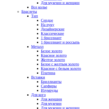
Для мужчин и женщин
Все колье
Браслеты
Тип
Сердце
На руку
Дизайнерские
Классические
1 бриллиант
1 бриллиант и россыпь
Металл
Белое золото
Красное золото
Желтое золото
Белое с желтым золото
Красное с белым золото
Платина
Вставки
Бриллианты
Сапфиры
Изумруды
Для кого
Для женщин
Для мужчин
Для мужчин и женщин