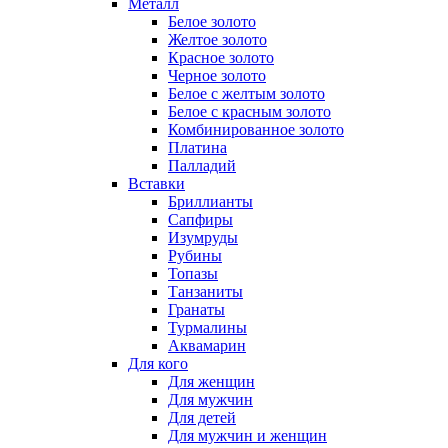
Металл
Белое золото
Желтое золото
Красное золото
Черное золото
Белое с желтым золото
Белое с красным золото
Комбинированное золото
Платина
Палладий
Вставки
Бриллианты
Сапфиры
Изумруды
Рубины
Топазы
Танзаниты
Гранаты
Турмалины
Аквамарин
Для кого
Для женщин
Для мужчин
Для детей
Для мужчин и женщин