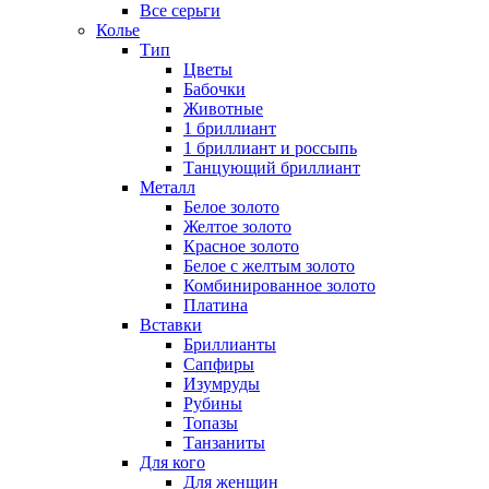
Все серьги
Колье
Тип
Цветы
Бабочки
Животные
1 бриллиант
1 бриллиант и россыпь
Танцующий бриллиант
Металл
Белое золото
Желтое золото
Красное золото
Белое с желтым золото
Комбинированное золото
Платина
Вставки
Бриллианты
Сапфиры
Изумруды
Рубины
Топазы
Танзаниты
Для кого
Для женщин