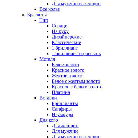
Для мужчин и женщин
Все колье
Браслеты
Тип
Сердце
На руку
Дизайнерские
Классические
1 бриллиант
1 бриллиант и россыпь
Металл
Белое золото
Красное золото
Желтое золото
Белое с желтым золото
Красное с белым золото
Платина
Вставки
Бриллианты
Сапфиры
Изумруды
Для кого
Для женщин
Для мужчин
Для мужчин и женщин