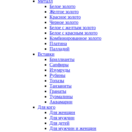
Металл
Белое золото
Желтое золото
Красное золото
Черное золото
Белое с желтым золото
Белое с красным золото
Комбинированное золото
Платина
Палладий
Вставки
Бриллианты
Сапфиры
Изумруды
Рубины
Топазы
Танзаниты
Гранаты
Турмалины
Аквамарин
Для кого
Для женщин
Для мужчин
Для детей
Для мужчин и женщин