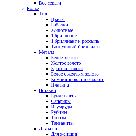
Все серьги
Колье
Тип
Цветы
Бабочки
Животные
1 бриллиант
1 бриллиант и россыпь
Танцующий бриллиант
Металл
Белое золото
Желтое золото
Красное золото
Белое с желтым золото
Комбинированное золото
Платина
Вставки
Бриллианты
Сапфиры
Изумруды
Рубины
Топазы
Танзаниты
Для кого
Для женщин