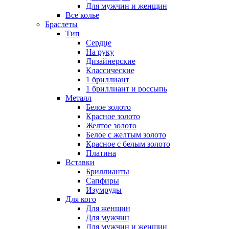
Для мужчин и женщин
Все колье
Браслеты
Тип
Сердце
На руку
Дизайнерские
Классические
1 бриллиант
1 бриллиант и россыпь
Металл
Белое золото
Красное золото
Желтое золото
Белое с желтым золото
Красное с белым золото
Платина
Вставки
Бриллианты
Сапфиры
Изумруды
Для кого
Для женщин
Для мужчин
Для мужчин и женщин