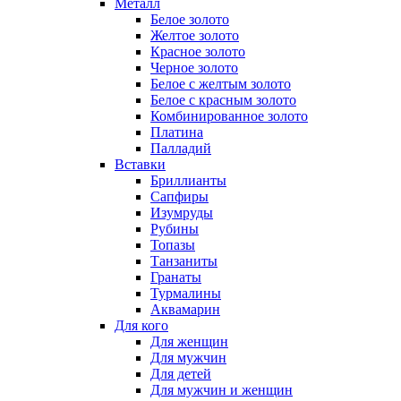
Металл
Белое золото
Желтое золото
Красное золото
Черное золото
Белое с желтым золото
Белое с красным золото
Комбинированное золото
Платина
Палладий
Вставки
Бриллианты
Сапфиры
Изумруды
Рубины
Топазы
Танзаниты
Гранаты
Турмалины
Аквамарин
Для кого
Для женщин
Для мужчин
Для детей
Для мужчин и женщин