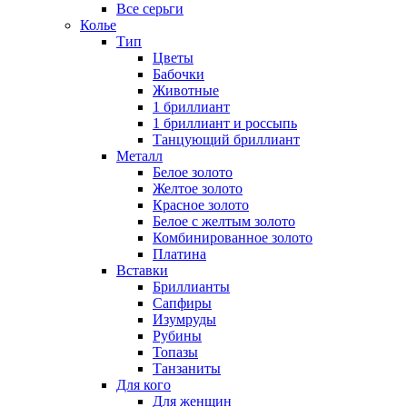
Все серьги
Колье
Тип
Цветы
Бабочки
Животные
1 бриллиант
1 бриллиант и россыпь
Танцующий бриллиант
Металл
Белое золото
Желтое золото
Красное золото
Белое с желтым золото
Комбинированное золото
Платина
Вставки
Бриллианты
Сапфиры
Изумруды
Рубины
Топазы
Танзаниты
Для кого
Для женщин