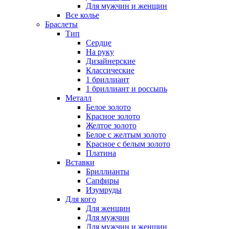
Для мужчин и женщин
Все колье
Браслеты
Тип
Сердце
На руку
Дизайнерские
Классические
1 бриллиант
1 бриллиант и россыпь
Металл
Белое золото
Красное золото
Желтое золото
Белое с желтым золото
Красное с белым золото
Платина
Вставки
Бриллианты
Сапфиры
Изумруды
Для кого
Для женщин
Для мужчин
Для мужчин и женщин