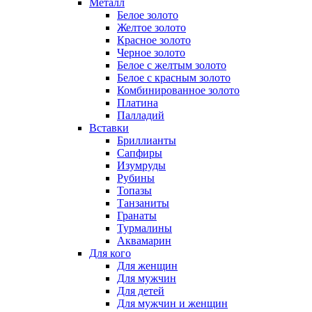
Металл
Белое золото
Желтое золото
Красное золото
Черное золото
Белое с желтым золото
Белое с красным золото
Комбинированное золото
Платина
Палладий
Вставки
Бриллианты
Сапфиры
Изумруды
Рубины
Топазы
Танзаниты
Гранаты
Турмалины
Аквамарин
Для кого
Для женщин
Для мужчин
Для детей
Для мужчин и женщин